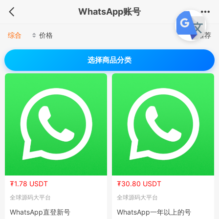
WhatsApp账号
综合
价格
推荐
选择商品分类
₮1.78 USDT
₮30.80 USDT
全球源码大平台
全球源码大平台
WhatsApp直登新号
WhatsApp一年以上的号