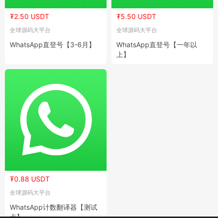
₮2.50 USDT
₮5.50 USDT
全球源码大平台
全球源码大平台
WhatsApp直登号【3-6月】
WhatsApp直登号【一年以
上】
₮0.88 USDT
全球源码大平台
WhatsApp计数翻译器【测试
卡】