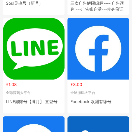
Soul灵魂号（新号）
三次广告解限绿标---- 广告误
判 ---广告账户活---带身份证
信息---已开双重----带邮箱密
码
₮1.08
₮3.00
全球源码大平台
全球源码大平台
LINE濑账号【满月】 直登号
Facebook 欧洲有缘号