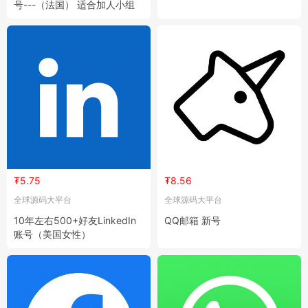
号---（法国） 适合加人小组
商城
₮5.75
₮8.56
全球源码大平台
全球源码大平台
10年左右500+好友LinkedIn
QQ邮箱 新号
账号（美国女性）