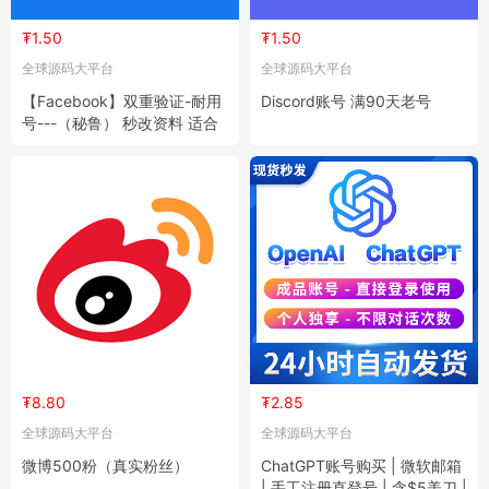
₮1.50
₮1.50
全球源码大平台
全球源码大平台
【Facebook】双重验证-耐用
Discord账号 满90天老号
号---（秘鲁） 秒改资料 适合
加人小组商城
₮8.80
₮2.85
全球源码大平台
全球源码大平台
微博500粉（真实粉丝）
ChatGPT账号购买 | 微软邮箱
| 手工注册直登号 | 含$5美刀 |