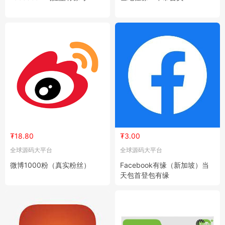
₮18.80
₮3.00
全球源码大平台
全球源码大平台
微博1000粉（真实粉丝）
Facebook有缘（新加坡）当
天包首登包有缘