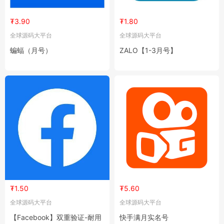
₮3.90
₮1.80
全球源码大平台
全球源码大平台
蝙蝠（月号）
ZALO【1-3月号】
₮1.50
₮5.60
全球源码大平台
全球源码大平台
【Facebook】双重验证-耐用
快手满月实名号