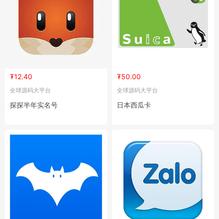
₮12.40
₮50.00
全球源码大平台
全球源码大平台
探探半年实名号
日本西瓜卡