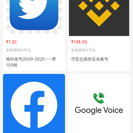
₮1.20
₮128.00
全球源码大平台
全球源码大平台
推特老号2009-2025----带
币安交易所实名账号
100粉